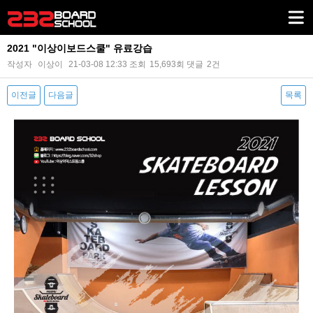
2021 "이상이보드스쿨" 유료강습
작성자
이상이
21-03-08 12:33
조회
15,693회
댓글
2건
이전글
다음글
목록
본문